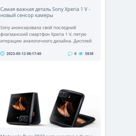
Самая важная деталь Sony Xperia 1 V -
новый сенсор камеры
Sony анонсировала свой последний
флагманский смартфон Xperia 1 V, пятую
итерацию аналогичного дизайна. Дисплей
4K 21:9 и эстетика стеклянного монолита
2023-05-12 08:17:40
0
5838
будут знакомы всем, кто видел модель
Xperia 1 ранее, и с точки зрения дизайна
мало что изменилось.Xperia 1 очень хорошо
зарекомендовал себя с дисплеем 4K: если
вы ищете устройство для воспроизведения
4K-контента, Xperia 1 V - то, что вам
нужно.Слога..