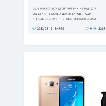
Еще несколько десятилетий назад, для
создания важных документов, люди
использовали печатные машинки или
рукописи.Особенно важные документы
2022-05-12 11:47:56
0
2265
можно было получить сразу после
написания или набора текста на
специальной машинке.В ней
использовалась клейкая лента с
чернилами, которая при помощи
специального механизма выбивала на
бумажном листе печатный текст.Сейчас же
ситуация намного упростилась, написа..