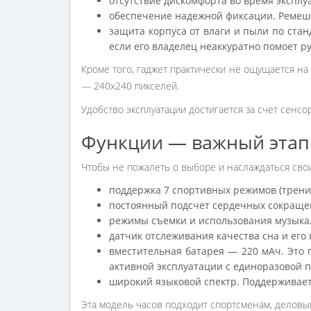
отсутствие дискомфорта во время эксплуа
обеспечение надежной фиксации. Ремешок
защита корпуса от влаги и пыли по станд
если его владелец неаккуратно помоет ру
Кроме того, гаджет практически не ощущается на з
— 240х240 пикселей.
Удобство эксплуатации достигается за счет сенсо
Функции — важный этап 
Чтобы не пожалеть о выборе и наслаждаться свои
поддержка 7 спортивных режимов (трениров
постоянный подсчет сердечных сокраще
режимы съемки и использования музыкал
датчик отслеживания качества сна и его
вместительная батарея — 220 мАч. Это 
активной эксплуатации с единоразовой п
широкий языковой спектр. Поддерживаетс
Эта модель часов подходит спортсменам, деловым