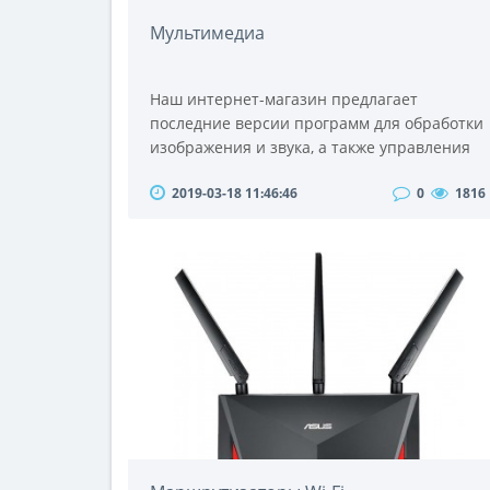
Мультимедиа
Наш интернет-магазин предлагает
последние версии программ для обработки
изображения и звука, а также управления
данными файлами. Современный перечень
2019-03-18 11:46:46
0
1816
программ для использования на
компьютерах и цифровых устройствах
непрерывно растет и совершенствуется,
предлагая пользователю все новые
возможности, ставшие практически
безграничными.Программы обработки
изображения сделают любые фотографии
качественн..