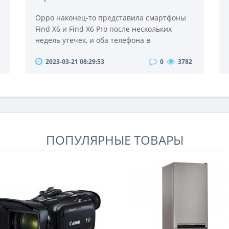
Oppo наконец-то представила смартфоны
Find X6 и Find X6 Pro после нескольких
недель утечек, и оба телефона в
значительной степени соответствуют
2023-03-21 08:29:53
0
3782
нашим ожиданиям, основываясь на
прошлых слухах. Оба телефона заменяют
Find X5 и Find X5 Pro соответственно.Oppo
Find X6 — это базовая модель, и в
результате она имеет несколько отличий от
флагмана Find X6 Pro.Начиная с Find X6,
телефон Oppo поставляется с ..
ПОПУЛЯРНЫЕ ТОВАРЫ