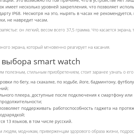
тации. Это возможно по той причине, что в устройстве нет лишн
 имеет несколько уровней закрепления, что позволяет использ
арту IP68. Несмотря на это, нырять в часах не рекомендуется, 
ки, не навредит часам.
апястье: он легкий, весом всего 37,5 грамма. Что касается экрана
рного экрана, который мгновенно реагирует на касания.
выбора smart watch
м полезным, стильным приобретением, стоит заранее узнать о его
ки по бегу, на скакалке, по ходьбе, йоге, бадминтону, футболу
ний;
ьного плеера, доступные после подключения к смартфону или
 продолжительности;
позволяет поддерживать работоспособность гаджета на протя
одзарядкой;
я 13 языков, в том числе русский.
 людям, модникам, приверженцам здорового образа жизни, подростк