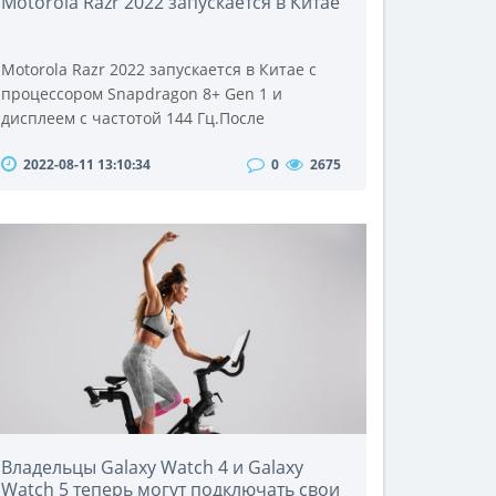
Motorola Razr 2022 запускается в Китае
Motorola Razr 2022 запускается в Китае с
процессором Snapdragon 8+ Gen 1 и
дисплеем с частотой 144 Гц.После
нескольких месяцев утечек и слухов
2022-08-11 13:10:34
0
2675
смартфон Motorola Razr 2022 наконец-то
официально представлен.На данный
момент устройство было запущено только в
Китае, но мы ожидаем, что глобальный
релиз состоится в ближайшие
месяцы.Примечательно, что запуск
состоялся всего через день после того, как
Sam..
Владельцы Galaxy Watch 4 и Galaxy
Watch 5 теперь могут подключать свои