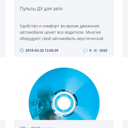
Пульты ДУ для авто
Удобство и комфорт во время движения
автомобиля ценят все водители. Многие
оборудуют свой автомобиль акустической
системой и магнитолой, ведь звучащая
2019-03-20 12:56:39
0
2042
любимая музыка способна сделать
длительную дорогу менее утомительной и
более приятной для водителя и
пассажиров. Если вы решили оборудовать
свой автомобиль магнитолой, нелишним
будет подумать и о приобретении пульта
дистанционного управления. Удобст..