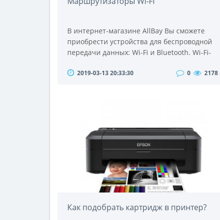
Маршрутизаторы Wi-Fi
В интернет-магазине AllBay Вы сможете
приобрести устройства для беспроводной
передачи данных: Wi-Fi и Bluetooth. Wi-Fi-
устройства обеспечивают беспроводной
2019-03-13 20:33:30
0
2178
доступ в интернет. Для этого необходимо
иметь ADSL-модем со встроенной функцией
Wi-Fi, а также соответствующее устройство
на компьютере. Технология Wi-Fi
основывается на радиосвязи, при которой
Wi-Fi-роутер соединяет компьютер с сетью
интернета..
Как подобрать картридж в принтер?