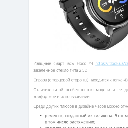
Изящные смарт-часы Hoco Y4
https://itlook.ua
закаленное стекло типа 2,5D.
Справа (с торцевой стороны) находится кнопка «В
Отличительной особенностью модели и ее до
комфортное в использовании.
Среди других плюсов в дизайне часов можно отм
ремешок, созданный из силикона. Этот м
в том числе растяжению;