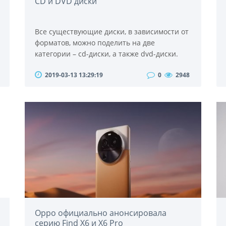
CD и DVD диски
Все существующие диски, в зависимости от
форматов, можно поделить на две
категории – cd-диски, а также dvd-диски.
Указанные форматы имеют
2019-03-13 13:29:19
0
2948
принципиальную разницу в объеме
информации, который помещается на
каждом из дисков. Также диски отличаются
типом устройства, на которых возможна
запись этих дисков.Объем CD-диска
составляет 700 мегабайт (700 Mb), а DVD-
диск вмещает в себя 4,7 гигабайта (4,7 Gb)...
Oppo официально анонсировала
серию Find X6 и X6 Pro