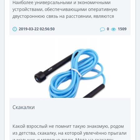
Наиболее универсальными и экономичными
устройствами, обеспечивающими оперативную
двустороннюю связь на расстоянии, являются
рации. Они представляют собой портативные или
2019-03-22 02:56:50
0
1509
мобильные приёмопередатчики. Такие устройства в
работе используют принцип приема и передачи на
расстоянии звуковых сигналов посредством
радиоволн.Существуют любительские и
профессиональные модели, применяемые в разных
сферах деяте..
Скакалки
Какой взрослый не помнит такую знакомую, родом
из детства, скакалку, на которой увлечённо прыгали
и малыши, и молодые люди. Мода на скакалку