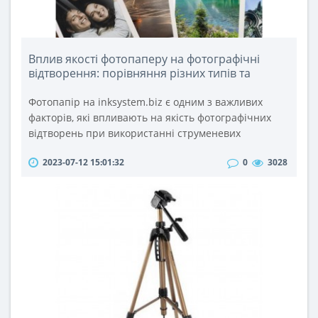
Вплив якості фотопаперу на фотографічні
відтворення: порівняння різних типів та
брендів
Фотопапір на inksystem.biz є одним з важливих
факторів, які впливають на якість фотографічних
відтворень при використанні струменевих
принтерів та багатофункціональних пристроїв
2023-07-12 15:01:32
0
3028
(БФП). Якість фотопаперу визначає насиченість
кольору, рівень деталізації, контрастність та
тривалість збереження фотографій. У цій статті ми
розглянемо різні типи та бренди фотопаперу та їх
вплив на якість фотографічних в..