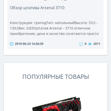
Обзор штатива Arsenal 3710
Конструкция: триподТип: напольныйВысота: 53,5 -
139,5Вес: 0,835Штатив Arsenal - 3710 отличное
приобретение, цена и качество сочетаются просто
идеально, как новичкам так и любителям подойдёт
2019-06-24 14:36:30
0
2011
на все 100%.Легкость в исполнении и надежность,
наверное основные плюсы этого штатива, он
достаточно высокий и крышка отлично плавает по
движению руки.Очень удобны и водные уровни
расположенные на основе и крыш..
ПОПУЛЯРНЫЕ ТОВАРЫ