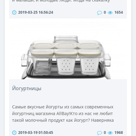
никуда не делась, просто сейчас она переместилась
2019-03-25 16:56:24
0
1654
в большей степени в тренажёрные залы и в
спортивные группы, где она остаётся неизменным
помощником в моделировании красивой фигуры.
Казалось бы, сама по себе скакалка не является
сложным тренировочным механизм..
Йогуртницы
Самые вкусные йогурты из самых современных
йогуртниц магазина AllBay!Кто из нас не любит
такой молочный продукт как йогурт? Наверняка
практически всем пришелся по вкусу этот
2019-03-19 01:50:45
0
1968
сравнительно новый на нашем рынке продукт