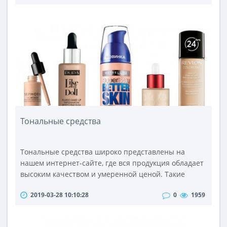
молочной промышленности. И специально для тех,
кто не хочет покупать в магазинах дорогие
бутылочки с немногочисленным содержимым, был
придуман такой электроприбор как йогуртница. С
ее ..
Тональные средства
Тональные средства широко представлены на
нашем интернет-сайте, где вся продукция обладает
высоким качеством и умеренной ценой. Такие
косметические изделия предназначены не только
2019-03-28 10:10:28
0
1959
для маскировки различных дефектов на лице, но
также для устранения неприятных проявлений на
коже лица. Применяя их, Вы сможете аннулировать