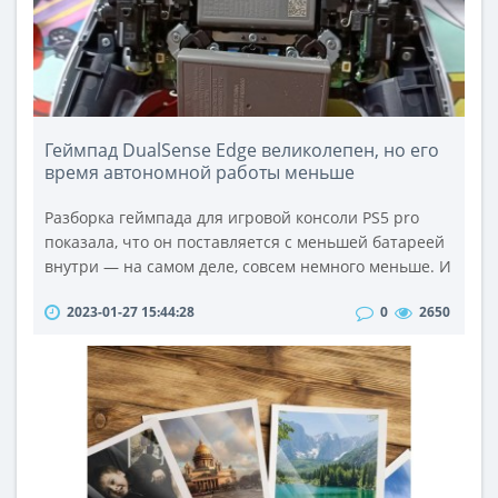
Геймпад DualSense Edge великолепен, но его
время автономной работы меньше
Разборка геймпада для игровой консоли PS5 pro
показала, что он поставляется с меньшей батареей
внутри — на самом деле, совсем немного меньше. И
его показатель 1050 мАч более чем на треть ниже,
2023-01-27 15:44:28
0
2650
чем эквивалент 1560 мАч в обычном
контроллере.Для нас это означает, что мы получаем
от четырех до шести часов игрового процесса,
прежде чем нам потребуется перезарядка. Это
примерно полная перезарядка в день..