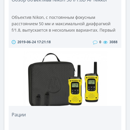
Объектив Nikon, c постоянным фокусным
расстоянием 50 мм и максимальной диафрагмой
f/1.8, выпускается в нескольких вариантах. Первый
такой объектив был изготовлен в 1978 году.Этот
2019-06-24 17:21:18
0
3088
объектив предназначен для использования как на
DX, так и на FX-камерах. На камерах, у которых APS-C
матрица, объектив обеспечивает эффективное поле
зрения 75 мм. Объектив не имеет встроенного
мотора автофокусировки, так ч..
Рации