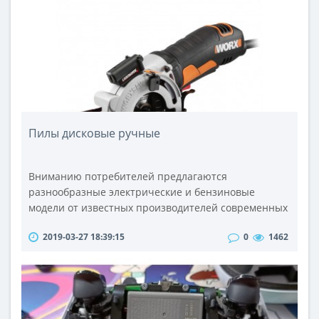
жирный блеск, различные возрастные проявления.
Даже аллергическая сыпь и мелкие ..
Пилы дисковые ручные
Вниманию потребителей предлагаются
разнообразные электрические и бензиновые
модели от известных производителей современных
инструментов.Вы можете купить пилы различных
2019-03-27 18:39:15
0
1462
конструкций, посетив наш интернет-магазин AllBay,
где данные инструменты представлены в
широчайшем ассортименте. Практически на все
пилы цена установлена вполне демократичная, что
делает их доступными для самого широкого круга
потре..