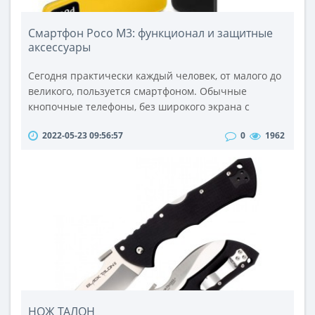
Смартфон Poco M3: функционал и защитные
аксессуары
Сегодня практически каждый человек, от малого до
великого, пользуется смартфоном. Обычные
кнопочные телефоны, без широкого экрана с
качественной матрицей, практически никого не
2022-05-23 09:56:57
0
1962
интересуют. Эра смартфонов изменила жизнь
человека.Теперь можно запросто использовать
гаджет вместо персонального компьютера, решать
деловые и рабочие вопросы удаленно. Также
используя смартфон можно пользоваться соци..
НОЖ ТАЛОН