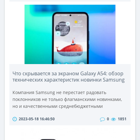
времена, когда использовался бренд Compaq. Сам
производитель долго не мог придумать, как именно
позиционировать эту серию, ее представители
присутствовали и в классе DTR, и в чис..
Что скрывается за экраном Galaxy A54: обзор
технических характеристик новинки Samsung
Компания Samsung не перестает радовать
поклонников не только флагманскими новинками,
но и качественными среднебюджетными
смартфонами. Хорошим примером оптимального
2023-05-18 16:46:50
0
1851
сочетания цены и качества стала модель Samsung
Galaxy A54, вышедшая в 2023 году. Она получила
великолепный AMOLED-экран, тройную основную