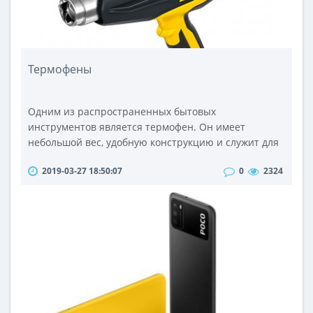
Термофены
Одним из распространенных бытовых
инструментов является термофен. Он имеет
небольшой вес, удобную конструкцию и служит для
выполнения широкого спектра задач в различных
2019-03-27 18:50:07
0
2324
сферах деятельности. При помощи этого теплового
пистолета вы сможете без особых усилий снять с
поверхности старое лакокрасочное покрытие,
разморозить водопроводные трубы, а также
произвести аккуратную сварку линолеума,
рубероида. Ч..