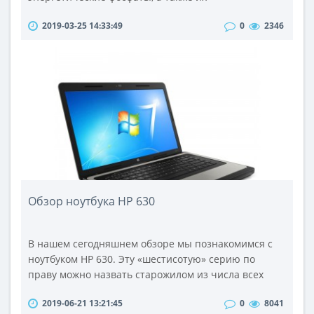
предшественники.В настоящее время наиболее
2019-03-25 14:33:49
0
2346
распространены продукты, которые содержат
креатин в чистом виде (креатина моногидрат) или в
смеси с другими полезными веществами. Это
биологически активное соединение в организме
человека синтезируется из трех аминокислот:
глицина, ар..
Обзор ноутбука HP 630
В нашем сегодняшнем обзоре мы познакомимся с
ноутбуком HP 630. Эту «шестисотую» серию по
праву можно назвать старожилом из числа всех
линеек ноутбуков производимых компанией
2019-06-21 13:21:45
0
8041
Hewlett-Packard, впервые она появилась еще в те