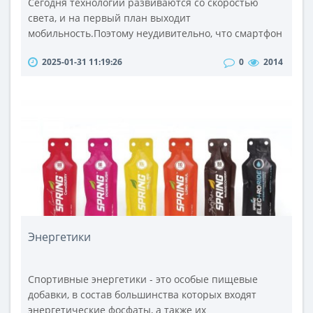
Сегодня технологии развиваются со скоростью
света, и на первый план выходит
мобильность.Поэтому неудивительно, что смартфон
стал неотъемлемой частью нашей жизни.Он
2025-01-31 11:19:26
0
2014
превратился со стандартного устройства для
звонков в универсальный инструмент для работы,
учебы, отдыха и общения.Давайте поговорим,
почему этот девайс стал таким важным для нас и
как он влияет на нашу жизнь.Ваш личный
ассистентСегодня ..
Энергетики
Спортивные энергетики - это особые пищевые
добавки, в состав большинства которых входят
энергетические фосфаты, а также их