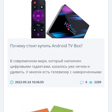
камеру, мощный аккумулятор на 5000 мАч и
несколько цветов корпуса. Рассмотрим подробнее,
чем так п..
Почему стоит купить Android TV Box?
В современном мире, который наполнен
цифровыми гаджетами, казалось уже нечем и
удивить. У многих есть телевизор с навороченными
функциями, мобильные гаджеты и смартфоны
2022-05-24 10:36:55
0
2209
последних моделей, приставки, ноутбуки и
планшеты. Но что делать, если хочется новизны,
обновления, но недостаточно финансов для покупки
ультрамодного смарт телевизора? Выход очевиден,
стоит обратить внимание на Android TV Box.Что ..