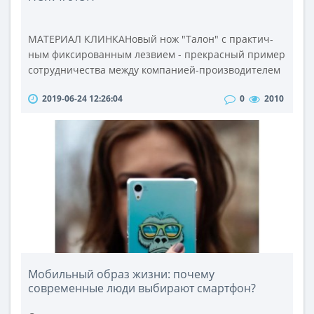
МАТЕРИАЛ КЛИНКАНовый нож "Талон" с практич­
ным фиксированным лезвием - прекрасный пример
сотруд­ничества между компанией-произ­водителем
и частным изготовителем ножей в создании новой
2019-06-24 12:26:04
0
2010
технологии режущих кромок. Нож с лезвием из
сплава "Талонит" является результа­том совместной
работы отделения CUDA (Camillas Ultra Design
Advantage), и Роба Симонича. Талонит, как
конструкционный материал известен и..
Мобильный образ жизни: почему
современные люди выбирают смартфон?