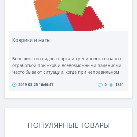
Коврики и маты
Большинство видов спорта и тренировок связано с
отработкой прыжков и всевозможными падениями.
Часто бывают ситуации, когда при неправильном
падении человек получает серьезную травму.
2019-03-25 16:46:47
0
1851
Чтобы избежать подобных ситуаций стоит купить
спортивные маты. Данные приспособления
представляют собой специальные снаряды,
которые отдаленно напоминают матрацы. С их
помощью вы сможете уберечься от ушибов во
время т..
ПОПУЛЯРНЫЕ ТОВАРЫ