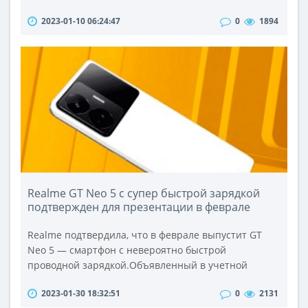
2023.«Основной цвет 2023 года, выбранный
2023-01-10 06:24:47
0
1894
Pantone, очень универсальный и в то же время
способный сломать классические схемы: это цвет
Viva Magenta, обозначенный в коде Pantone 18-1750.
Ярко-красный оттенок, вдохновленной природы и
цвета кошенили: Вива Пурпур — это символ чисто..
Realme GT Neo 5 с супер быстрой зарядкой
подтвержден для презентации в феврале
Realme подтвердила, что в феврале выпустит GT
Neo 5 — смартфон с невероятно быстрой
проводной зарядкой.Объявленный в учетной
записи социальной сети Realme Weibo, запуск
2023-01-30 18:32:51
0
2131
телефона запланирован на февраль, хотя компания