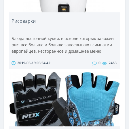
Рисоварки
Блюда восточной кухни, в основе которых заложен
рис, все больше и больше завоевывают симпатии
европейцев. Ресторанное и домашнее меню
пополнилось блюдами из риса — плов узбекской и
2019-03-19 03:34:42
0
2463
татарской кухни, японские суши и т.д. Для
приготовления риса современные хозяйки
используют электрические рисоварки. С помощью
этого устройства вы не приготовите рис быстрее, но
значительно упростите процесс — вам не пр..