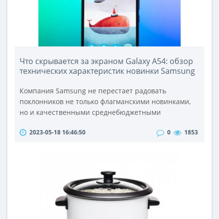
Что скрывается за экраном Galaxy A54: обзор
технических характеристик новинки Samsung
Компания Samsung не перестает радовать
поклонников не только флагманскими новинками,
но и качественными среднебюджетными
смартфонами. Хорошим примером оптимального
2023-05-18 16:46:50
0
1853
сочетания цены и качества стала модель Samsung
Galaxy A54, вышедшая в 2023 году. Она получила
великолепный AMOLED-экран, тройную основную
камеру, мощный аккумулятор на 5000 мАч и
несколько цветов корпуса. Рассмотрим подробнее,
чем так п..