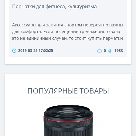
Перчатки для фитнеса, культуризма
Аксессуары для занятия спортом невероятно важны
для комфорта. Если посещение тренажёрного зала –
это не единичный случай, то стоит купить перчатки
для фитнеса. Специальные перчатки без пальцев
2019-03-25 17:02:25
0
1983
защитят кожу рук от всего, с чем они соприкасаются
во время тренировок – это может быть штанга,
гантели, гири и т.д. Конечно, можно взять это всё и
голыми руками, но мозоли или царапины - это
лишнее. Более т..
ПОПУЛЯРНЫЕ ТОВАРЫ