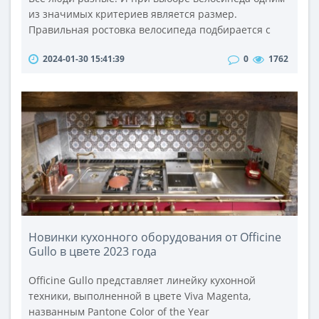
из значимых критериев является размер.
Правильная ростовка велосипеда подбирается с
учетом роста человека. Кроме того, размеры рамы
2024-01-30 15:41:39
0
1762
могут различаться в зависимости от производителя.
На сайте https://veliki.com.ua/ вы сможете выбирать
современные велосипеды и другие товары для
активного отдыха, спорта. Здесь все удобно
распределено по разделам. И в каж..
Новинки кухонного оборудования от Officine
Gullo в цвете 2023 года
Officine Gullo представляет линейку кухонной
техники, выполненной в цвете Viva Magenta,
названным Pantone Color of the Year