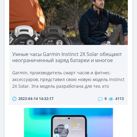
каждый, кто зарегистрируется на сайте...
Умные часы Garmin Instinct 2X Solar обещают
неограниченный заряд батареи и многое
другое
Garmin, производитель смарт часов и фитнес-
аксессуаров, представил свою новую модель Instinct
2X Solar. Эта модель разработана для тех, кто
занимается спортом на открытом воздухе и хочет,
2023-04-14 14:32:17
0
4113
чтобы их устройство никогда не выходило из строя
из-за низкого заряда батареи. Instinct 2X Solar
обладает неограниченным временем автономной
работы благодаря возможности зарядки от
солнечной батареи и «химически ..