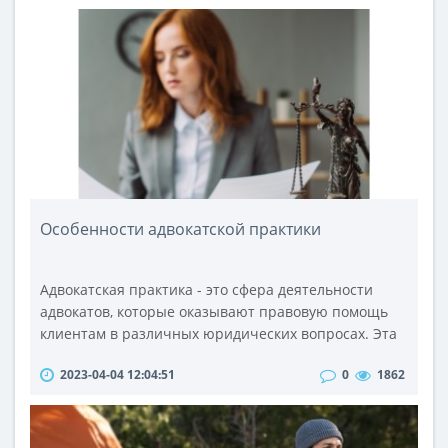
не сообщает, когда именно это произойдет.Что
касается самого смартфона, в ранее просочившихся
спецификациях телефон оснащен чипом
Snapdragon 8+ Gen 1 в качестве основной
вычислительно..
Особенности адвокатской практики
Адвокатская практика - это сфера деятельности
адвокатов, которые оказывают правовую помощь
клиентам в различных юридических вопросах. Эта
профессия предполагает высокую квалификацию и
2023-04-04 12:04:51
0
1862
опыт, а также строгое соблюдение норм
профессиональной этики. Сегодня, современная и
профессиональная индустрия настолько шагнула
вперед, что задать вопрос адвокату онлайн может