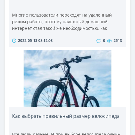
Многие пользователи переходят на удаленный
режим работы, поэтому надежный домашний
интернет стал такой же необходимостью, как
электро- или водоснабжение. Неудивительно, что в
2022-05-13 08:12:03
0
2513
крупных городах за благосклонность потребителя
борется большое количество компаний,
предоставляющих доступ к сети. Как же определить
лучшего интернет-провайдера? Рассмотрим
следующие объективные критерии.1. Технология
подключ..
Как выбрать правильный размер велосипеда
Все люди разные. И при выборе велосипеда одним