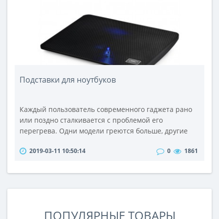
владельца о несанкционированном проникновении
(попытке..
Подставки для ноутбуков
Каждый пользователь современного гаджета рано
или поздно сталкивается с проблемой его
перегрева. Одни модели греются больше, другие
меньше — это неизбежный процесс. Критическая
2019-03-11 10:50:14
0
1861
температура центрального процессора и ядер
может привести к зависанию, перезагрузке,
отключению портативного компьютера и, в
некоторых случаях, к серьезной его поломке.Для
того чтобы избежать негативных последствий
рекоменд..
ПОПУЛЯРНЫЕ ТОВАРЫ