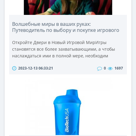
Волшебные миры в ваших руках:
Путеводитель по выбору и покупке игрового
ПК
Откройте Двери в Новый Игровой МирИгры
становятся все более захватывающими, а чтобы
наслаждаться ими в полной мере, необходим
правильный инструмент. Игровые персональные
2023-12-13 06:33:21
0
1697
компьютеры (ПК) предоставляют уникальный опыт,
где каждый клик мыши открывает двери в новый
мир приключений и виртуальных эмоций. В этой
статье мы рассмотрим, как выбрать и где купить
идеальный игровой ПК, чтобы погрузиться в мир ..