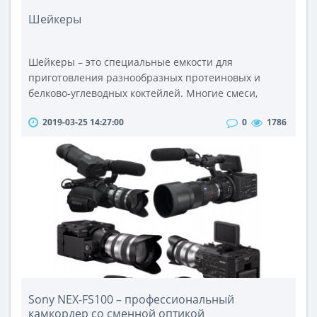
Шейкеры
Шейкеры – это специальные емкости для
приготовления разнообразных протеиновых и
белково-углеводных коктейлей. Многие смеси,
предназначенные для людей, ведущих активный
2019-03-25 14:27:00
0
1786
образ жизни, выпускаются в виде порошков,
которые необходимо разводить водой, соком или
молоком.На шейкер для спортивного питания цена
установлена невысокая, что делает данные
приспособления вполне доступными для самого
широкого кру..
Sony NEX-FS100 – профессиональный
камкордер со сменной оптикой