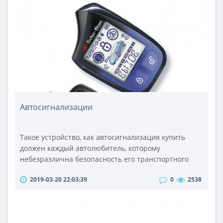
интернет-магазина allbay.com.ua.Подарочный
напиток в оригинальной бутылке вы можете купить
в любом городе Украины по вполне пр..
Автосигнализации
Такое устройство, как автосигнализация купить
должен каждый автолюбитель, которому
небезразлична безопасность его транспортного
средства.Автосигнализация представляет собой
2019-03-20 22:03:39
0
2538
электронное устройство, предназначенное для
защиты автомобиля от угона, а также от кражи
компонентов авто или находящихся в его салоне
вещей.Данные приспособления оповещают