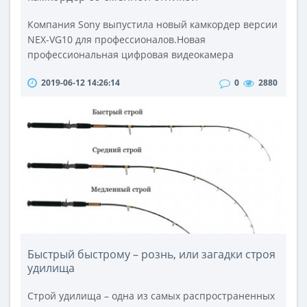
Компания Sony выпустила новый камкордер версии
NEX-VG10 для профессионалов.Новая
профессиональная цифровая видеокамера
получила название NEX-FS100 и оснащена 35
2019-06-12 14:26:14
0
2880
миллиметровым CMOS-сенсором Exmore Super и
байонетом Sony E-Mount. Новое устройство имеет
возможность записывать видео в формате AVCHD с
разрешением 1920 на 1080 пикселей. На новинке
имеется 3,5 дюймовый дисплей и два разъема
XLR.Для..
Быстрый быстрому – рознь, или загадки строя
удилища
Строй удилища – одна из самых распространенных