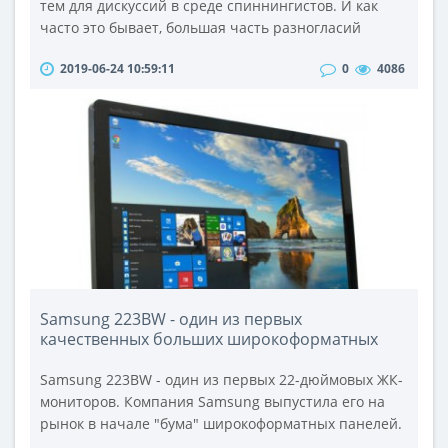
тем для дискуссий в среде спиннингистов. И как
часто это бывает, большая часть разногласий
возникает по одной причине: до сих пор не
2019-06-24 10:59:11
0
4086
существует общепринятого определения этого
термина.Под понятием «строй» часто понимают
совершенно разные характеристики удилища. Все
еще осложняется и тем, что в последние годы
появилось достаточно много хлыстов специаль..
Samsung 223BW - один из первых
качественных больших широкоформатных
мониторов.
Samsung 223BW - один из первых 22-дюймовых ЖК-
мониторов. Компания Samsung выпустила его на
рынок в начале "бума" широкоформатных панелей.
Его необычный глянцевый дизайн с серой полоской