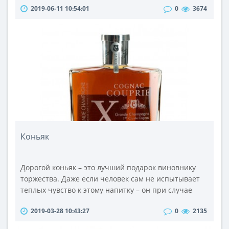
2019-06-11 10:54:01
0
3674
сразу бросается в глаза. Именно своим дизайном и
качеством изображения на витрине он и
привлекает.Имея довольно демократическую цену
эта серия мониторов завоевала значительный
сегмент рынка, где также была представ..
Коньяк
Дорогой коньяк – это лучший подарок виновнику
торжества. Даже если человек сам не испытывает
теплых чувство к этому напитку – он при случае
всегда сможет угостить друзей и знакомых.В Киеве
2019-03-28 10:43:27
0
2135
и Днепре вы можете заказать эту бодрящую
жидкость онлайн, прибегнув к услугам нашего