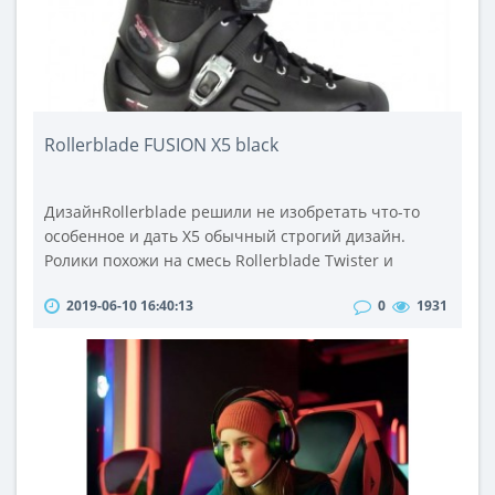
Rollerblade FUSION X5 black
ДизайнRollerblade решили не изобретать что-то
особенное и дать X5 обычный строгий дизайн.
Ролики похожи на смесь Rollerblade Twister и
Salomon ST. Черный пластик, усиленная носок,
2019-06-10 16:40:13
0
1931
вентиляция, черная рама и черные колеса,
солидные ролики :) И никаких исследований в виде
дизайнерских подтеков или еще чего нибудь, только
2-3 надписи Rollerblade или Fusion X5.Гибкость /
жесткостьБотинок и каф изготовл..