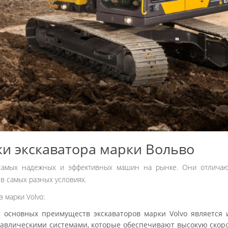
и экскаватора марки Вольво
 самых надежных и эффективных машин на рынке. Они отлича
в самых разных условиях.
 марки Volvo:
 основных преимуществ экскаваторов марки Volvo является
влическими системами, которые обеспечивают высокую скорос